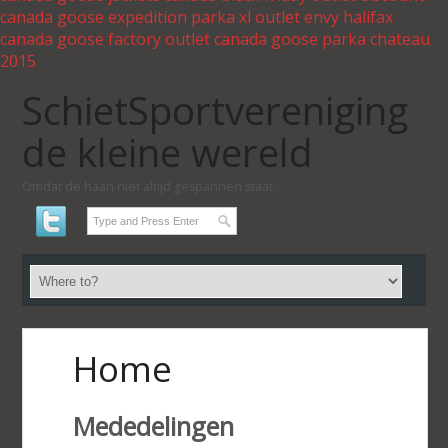
canada goose expedition parka xl outlet
envy halifax
canada goose factory outlet
canada goose parka chateau
2015
SchietSportvereniging
de kleine wereld
Omdat de haan niet altijd gespannen staat...
Home
Mededelingen