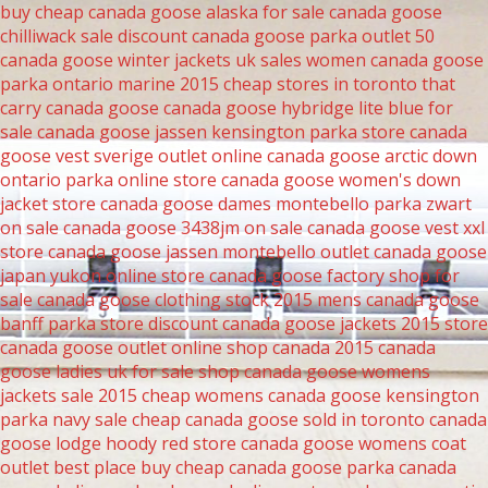
buy cheap canada goose alaska for sale
canada goose
chilliwack sale
discount canada goose parka outlet 50
canada goose winter jackets uk sales women
canada goose
parka ontario marine 2015
cheap stores in toronto that
carry canada goose
canada goose hybridge lite blue for
sale
canada goose jassen kensington parka store
canada
goose vest sverige outlet online
canada goose arctic down
ontario parka online store
canada goose women's down
jacket store
canada goose dames montebello parka zwart
on sale
canada goose 3438jm on sale
canada goose vest xxl
store
canada goose jassen montebello outlet
canada goose
japan yukon online store
canada goose factory shop for
sale
canada goose clothing stock 2015
mens canada goose
banff parka store
discount canada goose jackets 2015 store
canada goose outlet online shop canada 2015
canada
goose ladies uk for sale
shop canada goose womens
jackets sale 2015
cheap womens canada goose kensington
parka navy sale
cheap canada goose sold in toronto
canada
goose lodge hoody red store
canada goose womens coat
outlet
best place buy cheap canada goose parka
canada