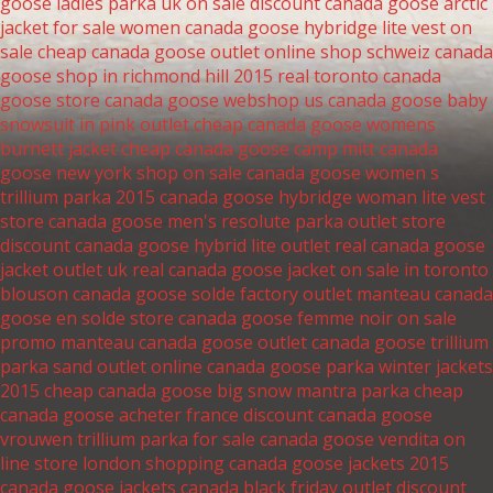
goose ladies parka uk on sale
discount canada goose arctic
jacket for sale
women canada goose hybridge lite vest on
sale
cheap canada goose outlet online shop schweiz
canada
goose shop in richmond hill 2015
real toronto canada
goose store
canada goose webshop us
canada goose baby
snowsuit in pink outlet
cheap canada goose womens
burnett jacket
cheap canada goose camp mitt
canada
goose new york shop on sale
canada goose women s
trillium parka 2015
canada goose hybridge woman lite vest
store
canada goose men's resolute parka outlet store
discount canada goose hybrid lite outlet
real canada goose
jacket outlet uk
real canada goose jacket on sale in toronto
blouson canada goose solde factory outlet
manteau canada
goose en solde store
canada goose femme noir on sale
promo manteau canada goose outlet
canada goose trillium
parka sand outlet online
canada goose parka winter jackets
2015
cheap canada goose big snow mantra parka
cheap
canada goose acheter france
discount canada goose
vrouwen trillium parka for sale
canada goose vendita on
line store
london shopping canada goose jackets 2015
canada goose jackets canada black friday outlet
discount