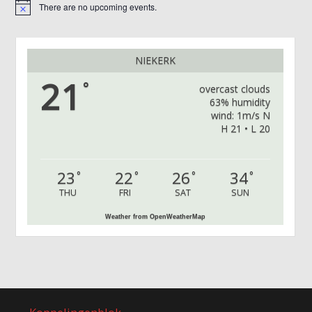
There are no upcoming events.
Notice
NIEKERK
21
°
overcast clouds
63% humidity
wind: 1m/s N
H 21 • L 20
23
22
26
34
°
°
°
°
THU
FRI
SAT
SUN
Weather from OpenWeatherMap